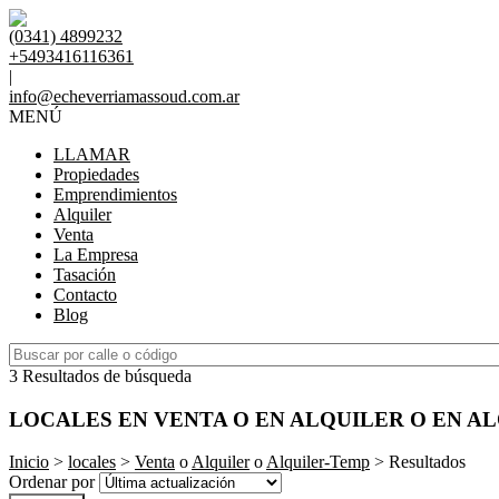
(0341) 4899232
+5493416116361
|
info@echeverriamassoud.com.ar
MENÚ
LLAMAR
Propiedades
Emprendimientos
Alquiler
Venta
La Empresa
Tasación
Contacto
Blog
3 Resultados de búsqueda
LOCALES EN VENTA O EN ALQUILER O EN A
Inicio
>
locales
>
Venta
o
Alquiler
o
Alquiler-Temp
> Resultados
Ordenar por