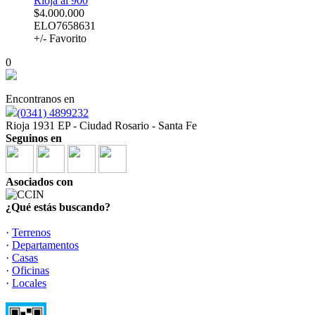
Rioja al 900
$4.000.000
ELO7658631
+/- Favorito
0
Encontranos en
(0341) 4899232
Rioja 1931 EP - Ciudad Rosario - Santa Fe
Seguinos en
Asociados con
¿Qué estás buscando?
·
Terrenos
·
Departamentos
·
Casas
·
Oficinas
·
Locales