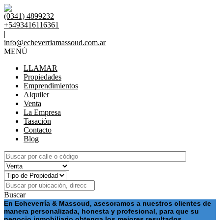
(0341) 4899232
+5493416116361
|
info@echeverriamassoud.com.ar
MENÚ
LLAMAR
Propiedades
Emprendimientos
Alquiler
Venta
La Empresa
Tasación
Contacto
Blog
Buscar
En Echeverría & Massoud, asesoramos a nuestros clientes de
manera personalizada, honesta y profesional, para que su
negocio
inmobiliario
obtenga los mejores resultados.