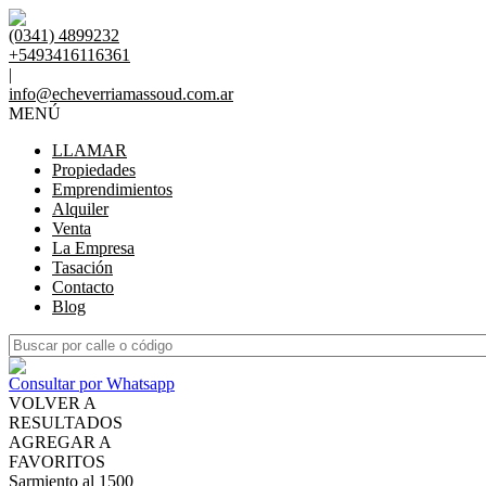
(0341) 4899232
+5493416116361
|
info@echeverriamassoud.com.ar
MENÚ
LLAMAR
Propiedades
Emprendimientos
Alquiler
Venta
La Empresa
Tasación
Contacto
Blog
Consultar por Whatsapp
VOLVER A
RESULTADOS
AGREGAR A
FAVORITOS
Sarmiento al 1500