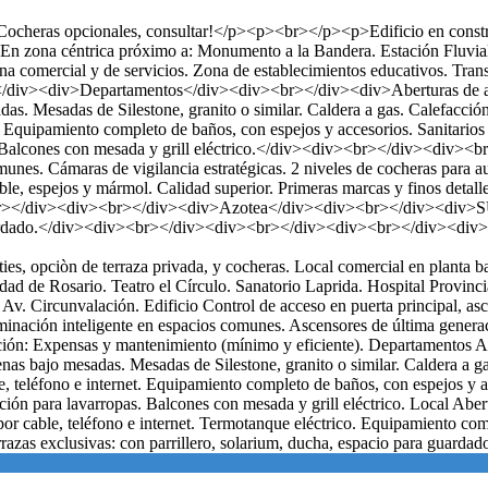
Cocheras opcionales, consultar!</p><p><br></p><p>Edificio en construc
>En zona céntrica próximo a: Monumento a la Bandera. Estación Fluvial
ona comercial y de servicios. Zona de establecimientos educativos. Tra
iv><div>Departamentos</div><div><br></div><div>Aberturas de alumi
 Mesadas de Silestone, granito o similar. Caldera a gas. Calefacción p
. Equipamiento completo de baños, con espejos y accesorios. Sanitarios y
pas. Balcones con mesada y grill eléctrico.</div><div><br></div><di
unes. Cámaras de vigilancia estratégicas. 2 niveles de cocheras para au
le, espejos y mármol. Calidad superior. Primeras marcas y finos detall
br></div><div><br></div><div>Azotea</div><div><br></div><div>SUM,
a guardado.</div><div><br></div><div><br></div><div><br></div><div
nities, opciòn de terraza privada, y cocheras. Local comercial en plant
idad de Rosario. Teatro el Círculo. Sanatorio Laprida. Hospital Provinc
Av. Circunvalación. Edificio Control de acceso en puerta principal, as
uminación inteligente en espacios comunes. Ascensores de última genera
ación: Expensas y mantenimiento (mínimo y eficiente). Departamentos A
s bajo mesadas. Mesadas de Silestone, granito o similar. Caldera a ga
e, teléfono e internet. Equipamiento completo de baños, con espejos y ac
lación para lavarropas. Balcones con mesada y grill eléctrico. Local Ab
or cable, teléfono e internet. Termotanque eléctrico. Equipamiento comp
zas exclusivas: con parrillero, solarium, ducha, espacio para guardad