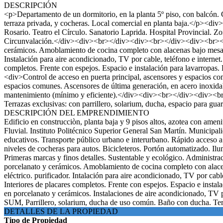
DESCRIPCIÓN
<p>Departamento de un dormitorio, en la planta 5º piso, con balcón. 
terraza privada, y cocheras. Local comercial en planta baja.</p><div
Rosario. Teatro el Círculo. Sanatorio Laprida. Hospital Provincial. Z
Circunvalación.</div><div><br></div><div><br></div><div><br></d
cerámicos. Amoblamiento de cocina completo con alacenas bajo mesadas.
Instalación para aire acondicionado, TV por cable, teléfono e internet
completos. Frente con espejos. Espacio e instalación para lavarro
<div>Control de acceso en puerta principal, ascensores y espacios com
espacios comunes. Ascensores de última generación, en acero inoxidab
mantenimiento (mínimo y eficiente).</div><div><br></div><div><
Terrazas exclusivas: con parrillero, solarium, ducha, espacio par
DESCRIPCIÓN DEL EMPRENDIMIENTO
Edificio en construcciòn, planta baja y 9 pisos altos, azotea con ame
Fluvial. Instituto Politécnico Superior General San Martín. Municipal
educativos. Transporte público urbano e interurbano. Rápido acceso a 
niveles de cocheras para autos. Bicicleteros. Portón automatizado. Il
Primeras marcas y finos detalles. Sustentable y ecológico. Administr
porcelanato y cerámicos. Amoblamiento de cocina completo con alacena
eléctrico. purificador. Intalación para aire acondicionado, TV por cabl
Interiores de placares completos. Frente con espejos. Espacio e insta
en porcelanato y cerámicos. Instalaciones de aire acondicionado, TV p
SUM, Parrillero, solarium, ducha de uso común. Baño con ducha. Terra
DETALLES DE LA PROPIEDAD
Tipo de Propiedad