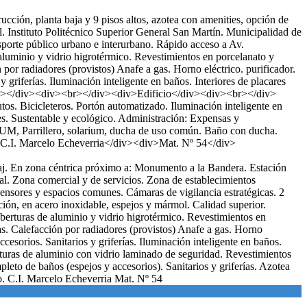
ción, planta baja y 9 pisos altos, azotea con amenities, opción de
. Instituto Politécnico Superior General San Martín. Municipalidad de
nsporte público urbano e interurbano. Rápido acceso a Av.
nio y vidrio higrotérmico. Revestimientos en porcelanato y
or radiadores (provistos) Anafe a gas. Horno eléctrico. purificador.
 griferías. Iluminación inteligente en baños. Interiores de placares
v><br></div><div><br></div><div>Edificio</div><div><br></div>
tos. Bicicleteros. Portón automatizado. Iluminación inteligente en
es. Sustentable y ecológico. Administración: Expensas y
 Parrillero, solarium, ducha de uso común. Baño con ducha.
>C.I. Marcelo Echeverria</div><div>Mat. Nº 54</div>
a baj. En zona céntrica próximo a: Monumento a la Bandera. Estación
ial. Zona comercial y de servicios. Zona de establecimientos
censores y espacios comunes. Cámaras de vigilancia estratégicas. 2
ción, en acero inoxidable, espejos y mármol. Calidad superior.
berturas de aluminio y vidrio higrotérmico. Revestimientos en
s. Calefacción por radiadores (provistos) Anafe a gas. Horno
cesorios. Sanitarios y griferías. Iluminación inteligente en baños.
erturas de aluminio con vidrio laminado de seguridad. Revestimientos
leto de baños (espejos y accesorios). Sanitarios y griferías. Azotea
o. C.I. Marcelo Echeverria Mat. Nº 54