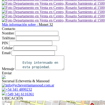
Más información sobre :
Monet 32
Contacto
Nombre
Teléfono
PIN
Celular
Email
Mensaje
Enviar
Sucursal Echeverria & Massoud
info@echeverriamassoud.com.ar
+54 341 4899232
+549 341 6116361
UBICACIÓN