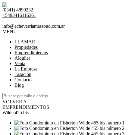
(0341) 4899232
+5493416116361
|
info@echeverriamassoud.com.ar
MENÚ
LLAMAR
Propiedades
Emprendimientos
Alquiler
Venta
La Empresa
Tasación
Contacto
Blog
VOLVER A
EMPRENDIMIENTOS
Wilde 455 bis