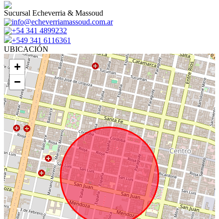
Sucursal Echeverria & Massoud
info@echeverriamassoud.com.ar
+54 341 4899232
+549 341 6116361
UBICACIÓN
+
−