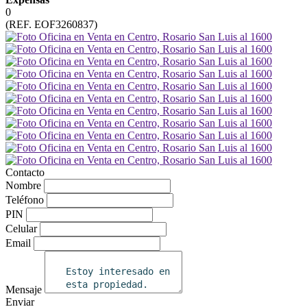
0
(REF. EOF3260837)
Contacto
Nombre
Teléfono
PIN
Celular
Email
Mensaje
Enviar