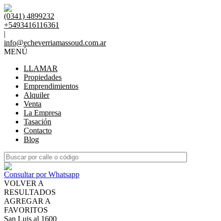
(0341) 4899232
+5493416116361
|
info@echeverriamassoud.com.ar
MENÚ
LLAMAR
Propiedades
Emprendimientos
Alquiler
Venta
La Empresa
Tasación
Contacto
Blog
Consultar por Whatsapp
VOLVER A
RESULTADOS
AGREGAR A
FAVORITOS
San Luis al 1600